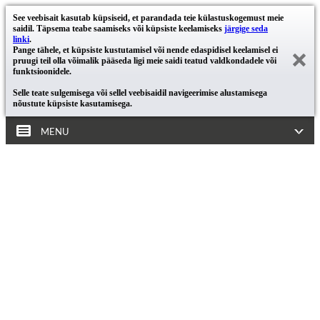
See veebisait kasutab küpsiseid, et parandada teie külastuskogemust meie
saidil. Täpsema teabe saamiseks või küpsiste keelamiseks
järgige seda
linki
.
Pange tähele, et küpsiste kustutamisel või nende edaspidisel keelamisel ei
pruugi teil olla võimalik pääseda ligi meie saidi teatud valdkondadele või
funktsioonidele.
Selle teate sulgemisega või sellel veebisaidil navigeerimise alustamisega
nõustute küpsiste kasutamisega.
MENU