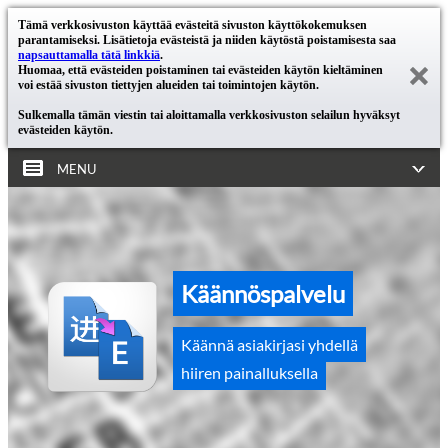
Tämä verkkosivuston käyttää evästeitä sivuston käyttökokemuksen
parantamiseksi. Lisätietoja evästeistä ja niiden käytöstä poistamisesta saa
napsauttamalla tätä linkkiä
.
Huomaa, että evästeiden poistaminen tai evästeiden käytön kieltäminen
voi estää sivuston tiettyjen alueiden tai toimintojen käytön.
Sulkemalla tämän viestin tai aloittamalla verkkosivuston selailun hyväksyt
evästeiden käytön.
MENU
Käännöspalvelu
Käännä asiakirjasi yhdellä
hiiren painalluksella