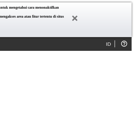
 untuk mengetahui cara menonaktifkan
akses area atau fitur tertentu di situs
ID