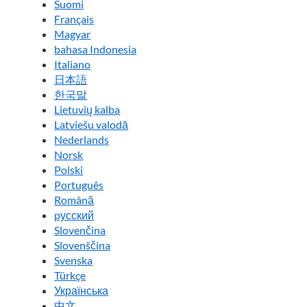
Suomi
Français
Magyar
bahasa Indonesia
Italiano
日本語
한국말
Lietuvių kalba
Latviešu valodā
Nederlands
Norsk
Polski
Português
Română
pусский
Slovenčina
Slovenščina
Svenska
Türkçe
Українська
中文