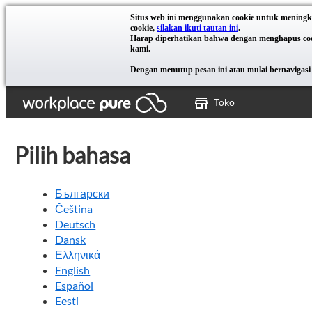
Situs web ini menggunakan cookie untuk meningk
cookie,
silakan ikuti tautan ini
.
Harap diperhatikan bahwa dengan menghapus cooki
kami.
Dengan menutup pesan ini atau mulai bernavigasi 
Toko
Pilih bahasa
Български
Čeština
Deutsch
Dansk
Ελληνικά
English
Español
Eesti